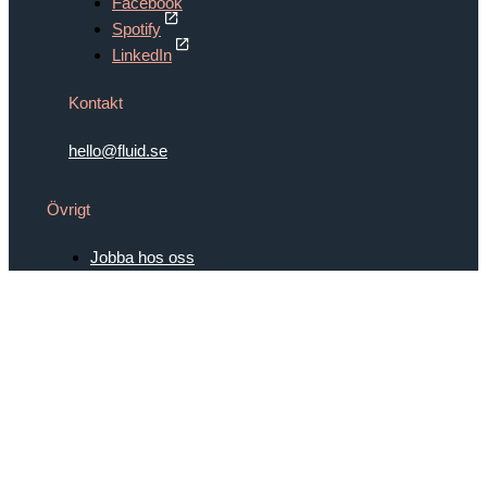
Facebook
Spotify
LinkedIn
Kontakt
hello@fluid.se
Övrigt
Jobba hos oss
Integritetspolicy
Kontor
Norrköping
Visby
Uppsala
Eskilstuna
Linköping
Jobba hos oss