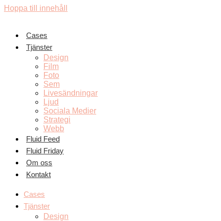
Hoppa till innehåll
Cases
Tjänster
Design
Film
Foto
Sem
Livesändningar
Ljud
Sociala Medier
Strategi
Webb
Fluid Feed
Fluid Friday
Om oss
Kontakt
Cases
Tjänster
Design