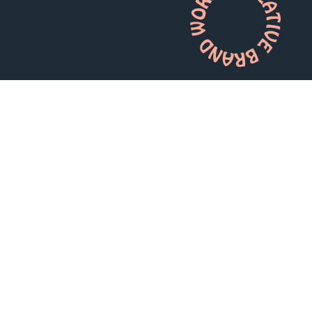
En helhetsleverantör inom webb
Strategiska webbplatser som talar till
både känslor och förnuft.
Vi bygger moderna och användarvänliga siter
som speglar ditt varumärke, konverterar
besökare till kunder och förstärker din digitala
marknadsföringsstrategi.