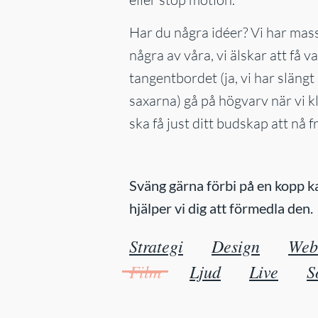
Har du några idéer? Vi har mass
några av våra, vi älskar att få v
tangentbordet (ja, vi har slän
saxarna) gå på högvarv när vi k
ska få just ditt budskap att nå f
Sväng gärna förbi på en kopp ka
hjälper vi dig att förmedla den.
Strategi
Design
Web
Film
Ljud
Live
S