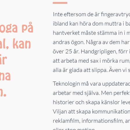
Inte eftersom de är fingeravtryck
noga på
ibland kan höra dom muttra i b
hantverket måste stämma in i min
al, kan
andras ögon. Några av dem har 
över 25 år. Handgripligen, förr i
är
att arbeta med sax i mörka rum,
alla är glada att slippa. Även vi
ina
Teknologin må vara uppdaterad, v
n.
arbetar med själva. Men perfekt
historier och skapa känslor leve
Viljan att skapa kommunikation
reklamfilm, informationsfilm, a
eller stop motion.