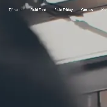
s
Tjänster
Fluid Feed
Fluid Friday
Om oss
Kon