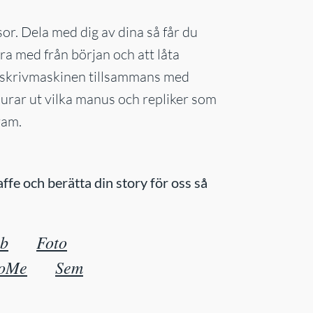
or. Dela med dig av dina så får du
ara med från början och att låta
gt skrivmaskinen tillsammans med
lurar ut vilka manus och repliker som
ram.
ffe och berätta din story för oss så
b
Foto
oMe
Sem