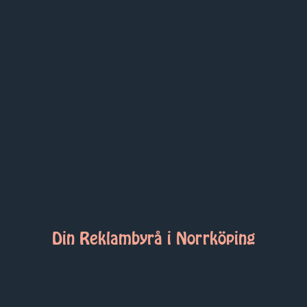
Din
R
e
k
l
a
m
b
y
r
å
i
Norrköping