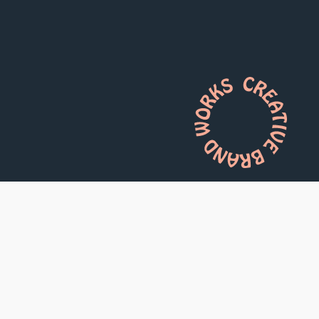
Om vi får ringa in oss själva:
En nyfiken strategisk reklambyrå i
Norrköping
Med hjälp av data, konkurrens- och
omvärldsanalyser, målgruppsintervjuer och