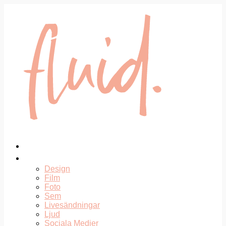
Hoppa
till
innehåll
Cases
Tjänster
Design
Film
Foto
Sem
Livesändningar
Ljud
Sociala Medier