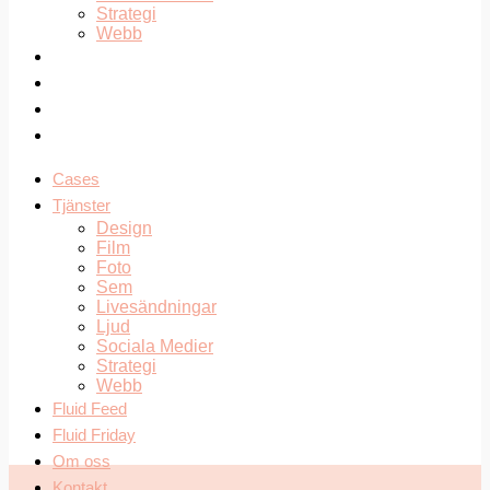
Strategi
Webb
Fluid Feed
Fluid Friday
Om oss
Kontakt
Cases
Tjänster
Design
Film
Foto
Sem
Livesändningar
Ljud
Sociala Medier
Strategi
Webb
Fluid Feed
Fluid Friday
Om oss
Kontakt