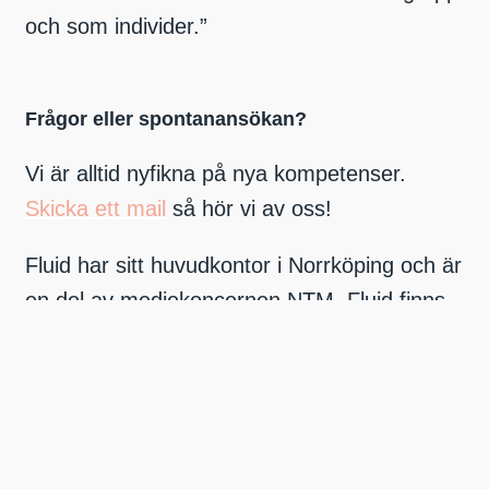
och som individer.”
Frågor eller spontanansökan?
Vi är alltid nyfikna på nya kompetenser.
Skicka ett mail
så hör vi av oss!
Fluid har sitt huvudkontor i Norrköping och är
en del av mediekoncernen NTM. Fluid finns
även stationerade i Stockholm, Linköping och
Visby.
Andreas Hult