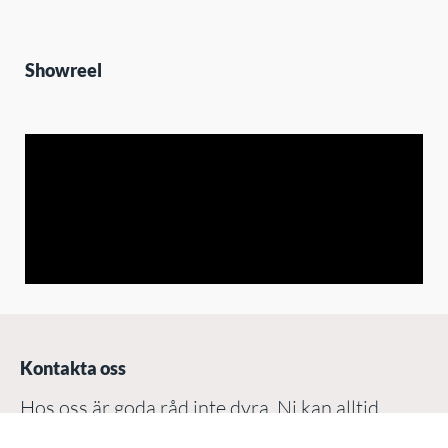
Showreel
Kontakta oss
Hos oss är goda råd inte dyra. Ni kan alltid
kontakta oss i frågor om strategi & design.