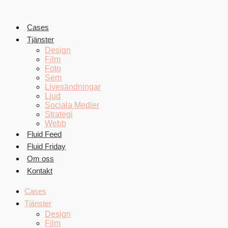
Hoppa
till
innehåll
Cases
Tjänster
Design
Film
Foto
Sem
Livesändningar
Ljud
Sociala Medier
Strategi
Webb
Fluid Feed
Fluid Friday
Om oss
Kontakt
Cases
Tjänster
Design
Film