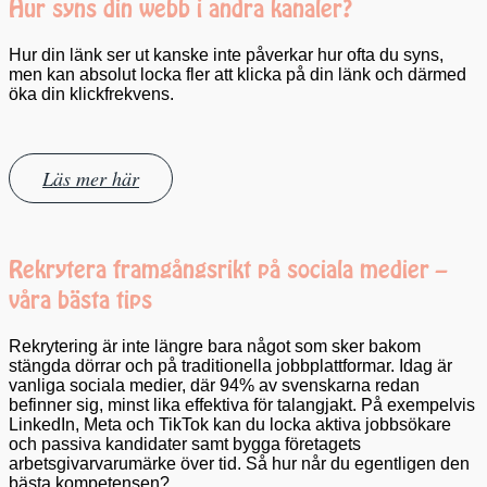
Hur syns din webb i andra kanaler?
Hur din länk ser ut kanske inte påverkar hur ofta du syns,
men kan absolut locka fler att klicka på din länk och därmed
öka din klickfrekvens.
Läs mer här
Rekrytera framgångsrikt på sociala medier –
våra bästa tips
Rekrytering är inte längre bara något som sker bakom
stängda dörrar och på traditionella jobbplattformar. Idag är
vanliga sociala medier, där 94% av svenskarna redan
befinner sig, minst lika effektiva för talangjakt. På exempelvis
LinkedIn, Meta och TikTok kan du locka aktiva jobbsökare
och passiva kandidater samt bygga företagets
arbetsgivarvarumärke över tid. Så hur når du egentligen den
bästa kompetensen?