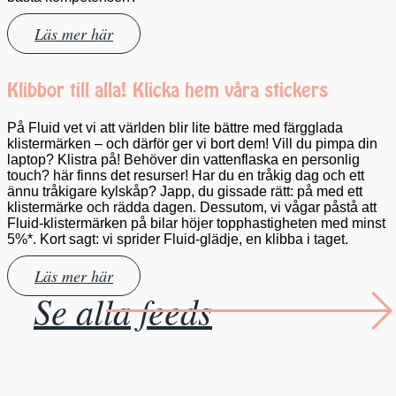
Läs mer här
Klibbor till alla! Klicka hem våra stickers
På Fluid vet vi att världen blir lite bättre med färgglada
klistermärken – och därför ger vi bort dem! Vill du pimpa din
laptop? Klistra på! Behöver din vattenflaska en personlig
touch? här finns det resurser! Har du en tråkig dag och ett
ännu tråkigare kylskåp? Japp, du gissade rätt: på med ett
klistermärke och rädda dagen. Dessutom, vi vågar påstå att
Fluid-klistermärken på bilar höjer topphastigheten med minst
5%*. Kort sagt: vi sprider Fluid-glädje, en klibba i taget.
Läs mer här
Se alla feeds