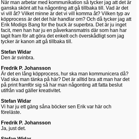
När man arbetar med kommunikation så tycker jag att det är
ganska skönt att ha någonting att gå tillbaka till. Vad är det
vi vill åt? Vilket minne är det vi vill komma åt? Vilken typ av
köpprocess är det det här handlar om? Och då tycker jag att
Erik Modigs Bang for the buck är superbra. Det är ju inget
facit, men han har ju en påverkansmatris där som han har
tagit fram för att göra det enkelt och överskådligt som jag
tycker är kanon att gå tillbaka till.
Stefan Widar
Den är svinbra.
Fredrik P. Johansson
Är det en lång köpprocess, hur ska man kommunicera då?
Vad ska man tänka på här? Det är alltid bra att man har det
på print framför sig så har man någonting att fatta beslut
utifrån vad gäller kreativitet.
Stefan Widar
Vi har ju ett gäng såna böcker sen Erik var här och
föreläste.
Fredrik P. Johansson
Ja, just det.
Stefan Widar