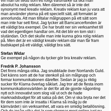
vill man bli sedd som ett roligt varumärke så ska man
absolut ha rolig reklam. Men däremot så är inte det
synonymt med kreativ reklam. Kreativ reklam kan ju vara att
man använder ytorna på ett speciellt sätt, att formatet är
annorlunda. Att man tilltalar målgruppen på ett sätt som
man inte har sett förut. Jag tycker att Barncancerfonden är
ett väldigt bra exempel. De har brutit ner sin verksamhet till
vad det egentligen handlar om. Att det blir en tom stol i
slutändan. Och det skulle man inte kunna göra rolig reklam
på. Men det är en väldigt kreativ reklam där man får fram
budskapet på ett väldigt, väldigt bra sätt.
Stefan Widar
Ge exempel på någon du tycker gör bra kreativ reklam.
Fredrik P. Johansson
Det finns många olika. Jag snubblade över Norrlands Guld.
Det känns som att de har stenkoll på sin målgrupp och
formar kommunikationen därefter. Sedan är jag ju riktig
sucker för Klarna överlag såklart. Jag tror att de flesta inom
kommunikationsvärlden är det för att de gjorde någonting
nytt och innovativt som slog väl ut och de hade
marknadsbudget för att satsa på det. Om vi ska bryta ner det
för dem som inte är insatta i Klarna så insåg ju de
kärnvärdet i sin verksamhet, att vara en smidig betallösning.
Och de insåg vilka det är som shoppar mest online just nu,