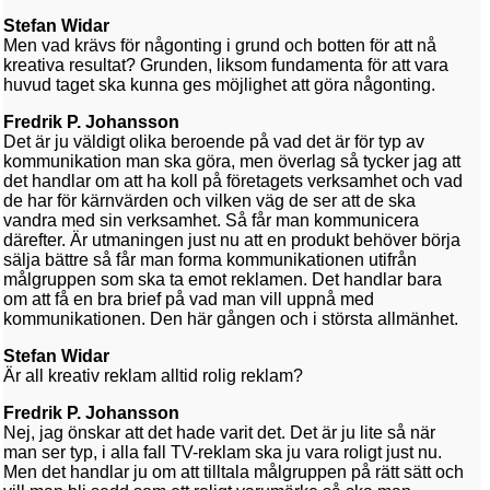
Stefan Widar
Men vad krävs för någonting i grund och botten för att nå
kreativa resultat? Grunden, liksom fundamenta för att vara
huvud taget ska kunna ges möjlighet att göra någonting.
Fredrik P. Johansson
Det är ju väldigt olika beroende på vad det är för typ av
kommunikation man ska göra, men överlag så tycker jag att
det handlar om att ha koll på företagets verksamhet och vad
de har för kärnvärden och vilken väg de ser att de ska
vandra med sin verksamhet. Så får man kommunicera
därefter. Är utmaningen just nu att en produkt behöver börja
sälja bättre så får man forma kommunikationen utifrån
målgruppen som ska ta emot reklamen. Det handlar bara
om att få en bra brief på vad man vill uppnå med
kommunikationen. Den här gången och i största allmänhet.
Stefan Widar
Är all kreativ reklam alltid rolig reklam?
Fredrik P. Johansson
Nej, jag önskar att det hade varit det. Det är ju lite så när
man ser typ, i alla fall TV-reklam ska ju vara roligt just nu.
Men det handlar ju om att tilltala målgruppen på rätt sätt och