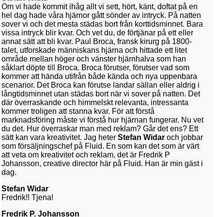
Om vi hade kommit ihåg allt vi sett, hört, känt, doftat på en
hel dag hade våra hjärnor gått sönder av intryck. På natten
sover vi och det mesta städas bort från korttidsminnet. Bara
vissa intryck blir kvar. Och vet du, de förtjänar på ett eller
annat sätt att bli kvar. Paul Broca, fransk kirurg på 1800-
talet, utforskade människans hjärna och hittade ett litet
område mellan höger och vänster hjärnhalva som han
såklart döpte till Broca. Broca förutser, förutser vad som
kommer att hända utifrån både kända och nya uppenbara
scenarior. Det Broca kan förutse landar sällan eller aldrig i
långtidsminnet utan städas bort när vi sover på natten. Det
där överraskande och himmelskt relevanta, intressanta
kommer troligen att stanna kvar. För att förstå
marknadsföring måste vi förstå hur hjärnan fungerar. Nu vet
du det. Hur överraskar man med reklam? Går det ens? Ett
sätt kan vara kreativitet. Jag heter
Stefan Widar
och jobbar
som försäljningschef på Fluid. En som kan det som är värt
att veta om kreativitet och reklam, det är Fredrik P
Johansson, creative director här på Fluid. Han är min gäst i
dag.
Stefan Widar
Fredrik!! Tjena!
Fredrik P. Johansson