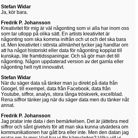
Stefan Widar
Ja, kör bara.
Fredrik P. Johansson
Kreativitet för mig är väl någonting som vi alla har inom oss
som tar utlopp på olika sätt. En artists kreativitet är
någonting som ska komma inifrån och ut och det ska bara
ut. Men kreativitet i största allmänhet tycker jag handlar om
att ha något historiskt eller data för någonting kopplat till
kunskap, lite framtidsspaningar. Och så gör man det till
någonting. Någon uppdaterad version av det gamla eller
någonting helt nytt innovativt.
Stefan Widar
När du säger data så tänker man ju direkt på data från
Googel, till exempel, data från Facebook, data från
Youtube, siffror, analys, stora långa tröskverk, excelblad.
Rena siffror tänker jag när du säger data men du tänker nåt
annat.
Fredrik P. Johansson
Jag pratar inte data i den bemärkelsen. Det är jättebra med
siffror och sånt givetvis för att man ska kunna utvärdera om
kommunikationen har gått bra eller inte. Men den datan jag
pratar om är mer: Vad har vi för kärnvärden? Vilka vill vi