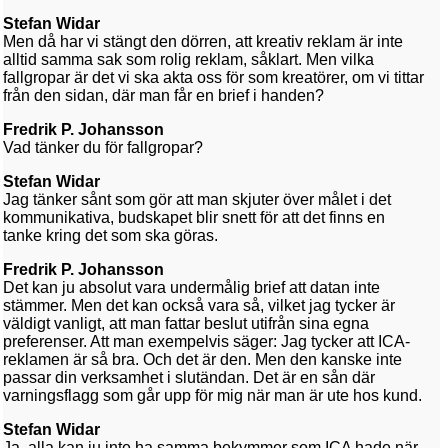
Stefan Widar
Men då har vi stängt den dörren, att kreativ reklam är inte
alltid samma sak som rolig reklam, såklart. Men vilka
fallgropar är det vi ska akta oss för som kreatörer, om vi tittar
från den sidan, där man får en brief i handen?
Fredrik P. Johansson
Vad tänker du för fallgropar?
Stefan Widar
Jag tänker sånt som gör att man skjuter över målet i det
kommunikativa, budskapet blir snett för att det finns en
tanke kring det som ska göras.
Fredrik P. Johansson
Det kan ju absolut vara undermålig brief att datan inte
stämmer. Men det kan också vara så, vilket jag tycker är
väldigt vanligt, att man fattar beslut utifrån sina egna
preferenser. Att man exempelvis säger: Jag tycker att ICA-
reklamen är så bra. Och det är den. Men den kanske inte
passar din verksamhet i slutändan. Det är en sån där
varningsflagg som går upp för mig när man är ute hos kund.
Stefan Widar
Ja, alla kan ju inte ha samma bekymmer som ICA hade när