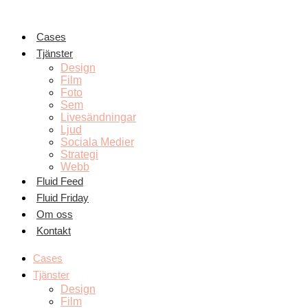
Hoppa
till
innehåll
Cases
Tjänster
Design
Film
Foto
Sem
Livesändningar
Ljud
Sociala Medier
Strategi
Webb
Fluid Feed
Fluid Friday
Om oss
Kontakt
Cases
Tjänster
Design
Film