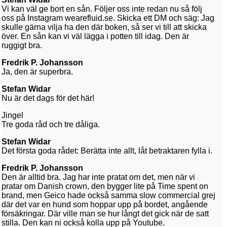
Vi kan väl ge bort en sån. Följer oss inte redan nu så följ
oss på Instagram wearefluid.se. Skicka ett DM och säg: Jag
skulle gärna vilja ha den där boken, så ser vi till att skicka
över. En sån kan vi väl lägga i potten till idag. Den är
ruggigt bra.
Fredrik P. Johansson
Ja, den är superbra.
Stefan Widar
Nu är det dags för det här!
Jingel
Tre goda råd och tre dåliga.
Stefan Widar
Det första goda rådet: Berätta inte allt, låt betraktaren fylla i.
Fredrik P. Johansson
Den är alltid bra. Jag har inte pratat om det, men när vi
pratar om Danish crown, den bygger lite på Time spent on
brand, men Geico hade också samma slow commercial grej
där det var en hund som hoppar upp på bordet, angående
försäkringar. Där ville man se hur långt det gick när de satt
stilla. Den kan ni också kolla upp på Youtube.