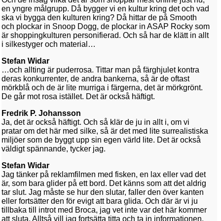
en yngre målgrupp. Då bygger vi en kultur kring det och vad
ska vi bygga den kulturen kring? Då hittar de på Smooth
och plockar in Snoop Dogg, de plockar in ASAP Rocky som
är shoppingkulturen personifierad. Och så har de klätt in allt
i silkestyger och material…
Stefan Widar
…och allting är puderrosa. Tittar man på färghjulet kontra
deras konkurrenter, de andra bankerna, så är de oftast
mörkblå och de är lite murriga i färgerna, det är mörkgrönt.
De går mot rosa istället. Det är också häftigt.
Fredrik P. Johansson
Ja, det är också häftigt. Och så klär de ju in allt i, om vi
pratar om det här med silke, så är det med lite surrealistiska
miljöer som de byggt upp sin egen värld lite. Det är också
väldigt spännande, tycker jag.
Stefan Widar
Jag tänker på reklamfilmen med fisken, en lax eller vad det
är, som bara glider på ett bord. Det känns som att det aldrig
tar slut. Jag måste se hur den slutar, faller den över kanten
eller fortsätter den för evigt att bara glida. Och där är vi ju
tillbaka till introt med Broca, jag vet inte var det här kommer
att sluta. Alltså vill jag fortsätta titta och ta in informationen.