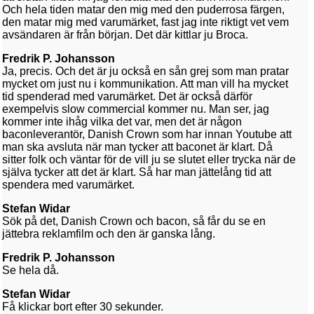
Och hela tiden matar den mig med den puderrosa färgen,
den matar mig med varumärket, fast jag inte riktigt vet vem
avsändaren är från början. Det där kittlar ju Broca.
Fredrik P. Johansson
Ja, precis. Och det är ju också en sån grej som man pratar
mycket om just nu i kommunikation. Att man vill ha mycket
tid spenderad med varumärket. Det är också därför
exempelvis slow commercial kommer nu. Man ser, jag
kommer inte ihåg vilka det var, men det är någon
baconleverantör, Danish Crown som har innan Youtube att
man ska avsluta när man tycker att baconet är klart. Då
sitter folk och väntar för de vill ju se slutet eller trycka när de
själva tycker att det är klart. Så har man jättelång tid att
spendera med varumärket.
Stefan Widar
Sök på det, Danish Crown och bacon, så får du se en
jättebra reklamfilm och den är ganska lång.
Fredrik P. Johansson
Se hela då.
Stefan Widar
Få klickar bort efter 30 sekunder.