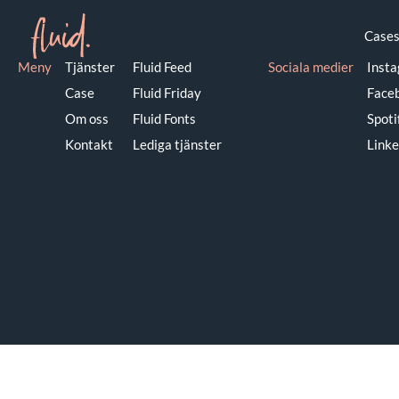
Vad hände med Sjö
Case
Meny
Tjänster
Fluid Feed
Sociala medier
Inst
Case
Fluid Friday
Face
Om oss
Fluid Fonts
Spoti
Kontakt
Lediga tjänster
Linke