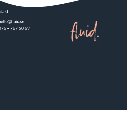
takt
hello@fluid.se
076 – 767 50 69