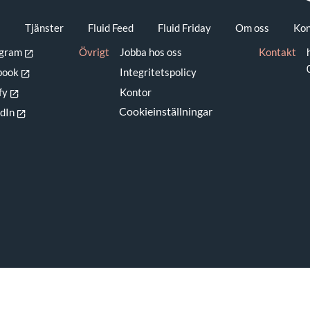
gren
s
Tjänster
Fluid Feed
Fluid Friday
Om oss
Kon
agram
Övrigt
Jobba hos oss
Kontakt
book
Integritetspolicy
fy
Kontor
Cookieinställningar
dIn