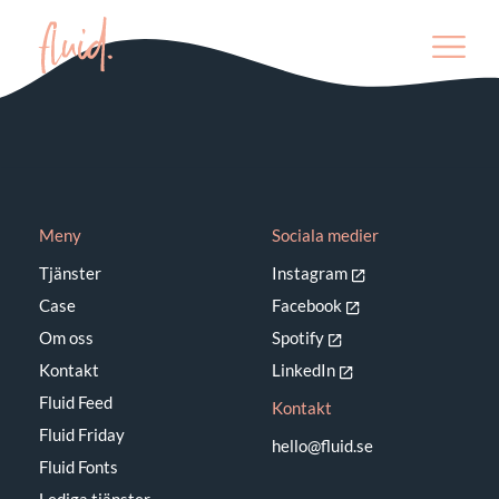
Hur påverkar AI
framtidens
marknadsföring?
Meny
Sociala medier
Tjänster
Instagram
Case
Facebook
Om oss
Spotify
Kontakt
LinkedIn
Fluid Feed
Kontakt
Fluid Friday
hello@fluid.se
Fluid Fonts
Lediga tjänster