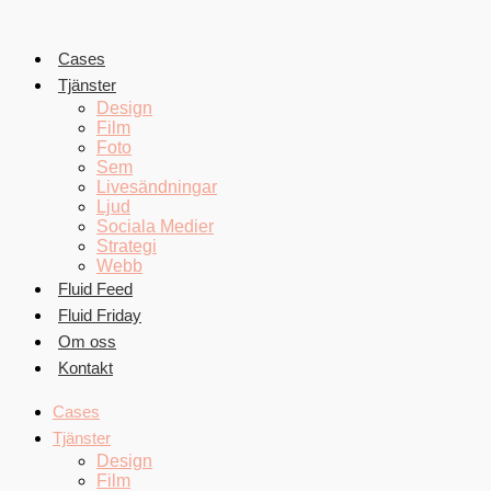
Hoppa
till
innehåll
Cases
Tjänster
Design
Film
Foto
Sem
Livesändningar
Ljud
Sociala Medier
Strategi
Webb
Fluid Feed
Fluid Friday
Om oss
Kontakt
Cases
Tjänster
Design
Film