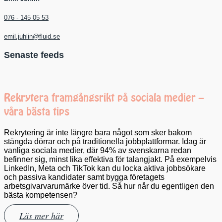
076 - 145 05 53
emil.juhlin@fluid.se
Senaste feeds
Rekrytera framgångsrikt på sociala medier –
våra bästa tips
Rekrytering är inte längre bara något som sker bakom
stängda dörrar och på traditionella jobbplattformar. Idag är
vanliga sociala medier, där 94% av svenskarna redan
befinner sig, minst lika effektiva för talangjakt. På exempelvis
LinkedIn, Meta och TikTok kan du locka aktiva jobbsökare
och passiva kandidater samt bygga företagets
arbetsgivarvarumärke över tid. Så hur når du egentligen den
bästa kompetensen?
Läs mer här