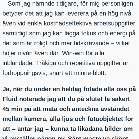
– Som jag nämnde tidigare, för mig personligen
betyder det att jag kan leverera på en hög nivå
även vid enkla kostnadseffektiva arbetsuppgifter
samtidigt som jag kan lägga fokus och energi på
det som är roligt och mer tidskrävande – vilket
höjer nivån även där. Win-win för alla
inblandade. Tråkiga och repetitiva uppgifter är,
förhoppningsvis, snart ett minne blott.
Ja, när du under en heldag fotade alla oss på
Fluid noterade jag att du på slutet la säkert
45 min på att mäta och anteckna avståndet
mellan kamera, alla ljus och fotoobjektet för
att – antar jag – kunna ta likadana bilder om
vi anställer någon ny. Sånt måste va skönt