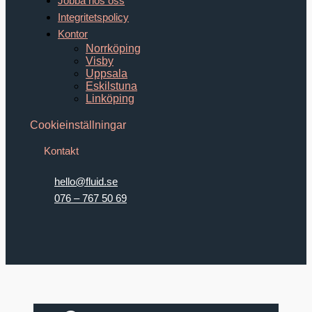
Jobba hos oss
Integritetspolicy
Kontor
Norrköping
Visby
Uppsala
Eskilstuna
Linköping
Cookieinställningar
Kontakt
hello@fluid.se
076 – 767 50 69