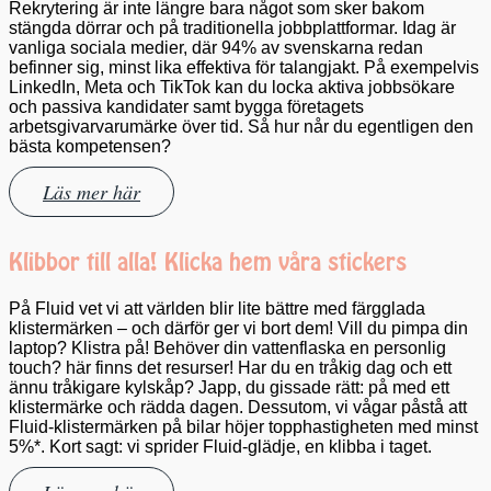
Rekrytering är inte längre bara något som sker bakom
stängda dörrar och på traditionella jobbplattformar. Idag är
vanliga sociala medier, där 94% av svenskarna redan
befinner sig, minst lika effektiva för talangjakt. På exempelvis
LinkedIn, Meta och TikTok kan du locka aktiva jobbsökare
och passiva kandidater samt bygga företagets
arbetsgivarvarumärke över tid. Så hur når du egentligen den
bästa kompetensen?
Läs mer här
Klibbor till alla! Klicka hem våra stickers
På Fluid vet vi att världen blir lite bättre med färgglada
klistermärken – och därför ger vi bort dem! Vill du pimpa din
laptop? Klistra på! Behöver din vattenflaska en personlig
touch? här finns det resurser! Har du en tråkig dag och ett
ännu tråkigare kylskåp? Japp, du gissade rätt: på med ett
klistermärke och rädda dagen. Dessutom, vi vågar påstå att
Fluid-klistermärken på bilar höjer topphastigheten med minst
5%*. Kort sagt: vi sprider Fluid-glädje, en klibba i taget.