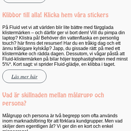
Klibbor till alla! Klicka hem våra stickers
På Fluid vet vi att världen blir lite bättre med färgglada
klistermärken – och därför ger vi bort dem! Vill du pimpa din
laptop? Klistra på! Behöver din vattenflaska en personlig
touch? här finns det resurser! Har du en tråkig dag och ett
ännu tråkigare kylskåp? Japp, du gissade rätt: på med ett
klistermärke och rädda dagen. Dessutom, vi vågar påstå att
Fluid-klistermärken på bilar höjer topphastigheten med minst
5%*. Kort sagt: vi sprider Fluid-glädje, en klibba i taget.
Läs mer här
Vad är skillnaden mellan målgrupp och
persona?
Målgrupp och persona är två begrepp som ofta används
inom marknadsföring för att förklara kundgrupper. Men vad
skiljer dem egentligen åt? Vi ger din en kort och enkel